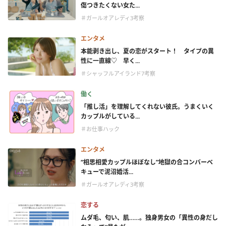
傷つきたくない女た...
＃ガールオアレディ3考察
エンタメ
本能剥き出し、夏の恋がスタート！ タイプの異
性に一直線♡ 早く...
＃シャッフルアイランド7考察
働く
「推し活」を理解してくれない彼氏。うまくいく
カップルがしている...
＃お仕事ハック
エンタメ
“相思相愛カップルほぼなし”地獄の合コンバーベ
キューで泥沼婚活...
＃ガールオアレディ3考察
恋する
ムダ毛、匂い、肌……。独身男女の「異性の身だし