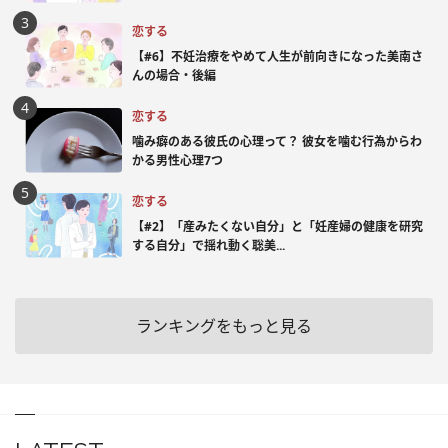
恋する
【#6】不妊治療をやめて人生が前向きになった美南さ
んの場合・後編
恋する
噛み癖のある彼氏の心理って？ 彼女を噛む行為からわ
かる男性心理7つ
恋する
【#2】「産みたくない自分」と「妊産婦の健康を研究
する自分」で揺れ動く聡美...
ランキングをもっと見る