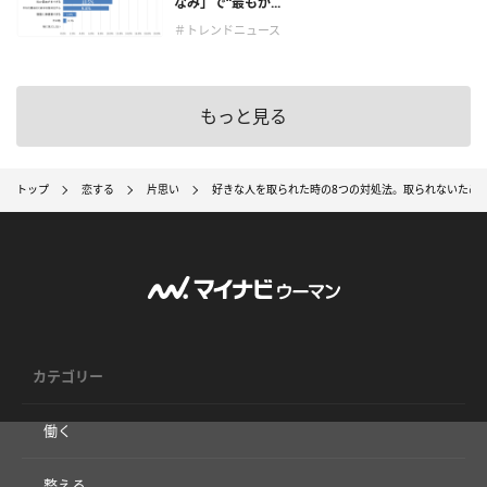
なみ」で“最もが...
＃トレンドニュース
もっと見る
トップ
恋する
片思い
好きな人を取られた時の8つの対処法。取られないため
カテゴリー
働く
整える