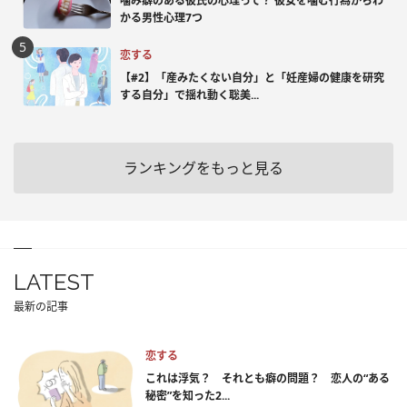
噛み癖のある彼氏の心理って？ 彼女を噛む行為からわ
かる男性心理7つ
恋する
【#2】「産みたくない自分」と「妊産婦の健康を研究
する自分」で揺れ動く聡美...
ランキングをもっと見る
LATEST
最新の記事
恋する
これは浮気？ それとも癖の問題？ 恋人の“ある
秘密”を知った2...