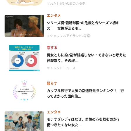
＃わたしだけの愛のカタチ
エンタメ
シリーズ初“強制帰国”の危機と今シーズン初キ
ス！ 女性が沼るモ...
＃シャッフルアイランド7考察
恋する
男女ともに約7割が結婚しない・できないと考えた
経験あり。その理...
＃トレンドニュース
暮らす
カップル旅行で人気の都道府県ランキング！ 行
ってよかった国内旅...
エンタメ
モテすぎレディはなぜ、男性の心を掴むのか？
傷つきたくない女た...