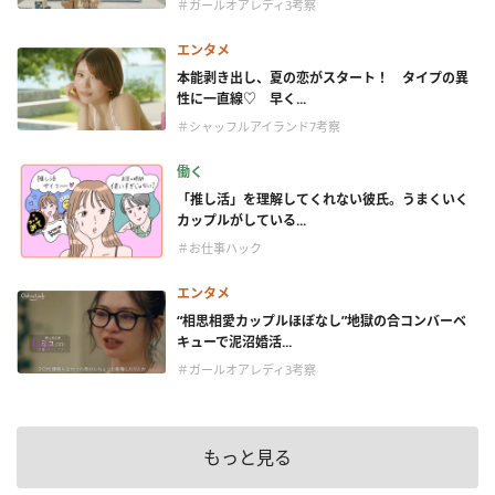
＃ガールオアレディ3考察
エンタメ
本能剥き出し、夏の恋がスタート！ タイプの異
性に一直線♡ 早く...
＃シャッフルアイランド7考察
働く
「推し活」を理解してくれない彼氏。うまくいく
カップルがしている...
＃お仕事ハック
エンタメ
“相思相愛カップルほぼなし”地獄の合コンバーベ
キューで泥沼婚活...
＃ガールオアレディ3考察
もっと見る