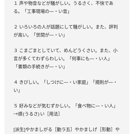
１ 声や物音などが騒がしい。うるさく、不快であ
る。「工事現場の―・い音」
２ いろいろの人が話題にして騒がしい。また、評判
が高い。「世間が―・い」
３ こまごまとしていて、めんどうくさい。また、小
言が多くてわずらわしい。「何事にも―・い人」
「書類の手続きが―・い」
４ きびしい。「しつけに―・い家庭」「規則が―・
い」
５ 好みなどが気むずかしい。「食べ物に―・い人」
→煩 (うるさ) い［用法］
[派生]やかましがる［動ラ五］やかましげ［形動］や