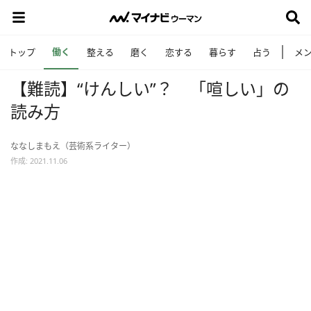
働く
トップ
整える
磨く
恋する
暮らす
占う
メ
【難読】“けんしい”？ 「喧しい」の
読み方
ななしまもえ（芸術系ライター）
作成: 2021.11.06