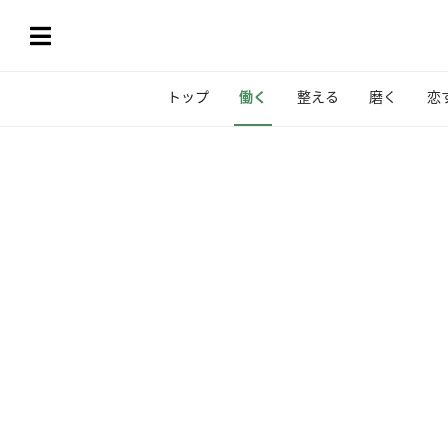
トップ
働く
整える
磨く
恋