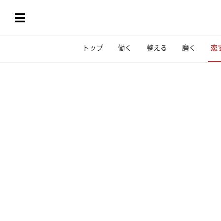
トップ
働く
整える
磨く
恋