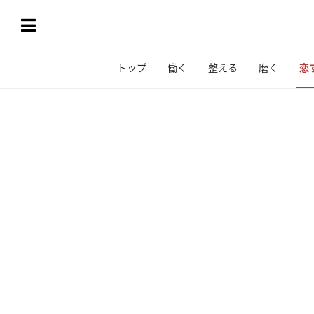
トップ
働く
整える
磨く
恋