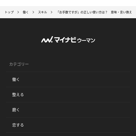
トップ
働く
スキル
「お手数ですが」の正しい使い方は？ 意味・言い換え表
カテゴリー
働く
整える
磨く
恋する