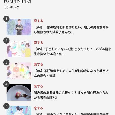
RANKING
ランキング
恋する
【#4】「家の呪縛を断ち切りたい」地元の男尊女卑か
ら解放された紗希子さんの...
恋する
【#5】“子どものいない人生”どうだった？ バブル期を
生き抜いた56歳・佐...
恋する
【#6】不妊治療をやめて人生が前向きになった美南さ
んの場合・後編
恋する
噛み癖のある彼氏の心理って？ 彼女を噛む行為からわ
かる男性心理7つ
恋する
【#2】「産みたくない自分」と「妊産婦の健康を研究