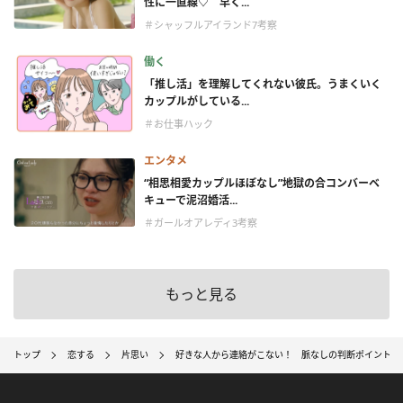
性に一直線♡ 早く...
＃シャッフルアイランド7考察
働く
「推し活」を理解してくれない彼氏。うまくいく
カップルがしている...
＃お仕事ハック
エンタメ
“相思相愛カップルほぼなし”地獄の合コンバーベ
キューで泥沼婚活...
＃ガールオアレディ3考察
もっと見る
トップ
恋する
片思い
好きな人から連絡がこない！ 脈なしの判断ポイントと