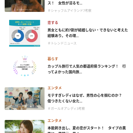
ス！ 女性が沼るモ...
＃シャッフルアイランド7考察
恋する
男女ともに約7割が結婚しない・できないと考えた
経験あり。その理...
＃トレンドニュース
暮らす
カップル旅行で人気の都道府県ランキング！ 行
ってよかった国内旅...
エンタメ
モテすぎレディはなぜ、男性の心を掴むのか？
傷つきたくない女た...
＃ガールオアレディ3考察
エンタメ
本能剥き出し、夏の恋がスタート！ タイプの異