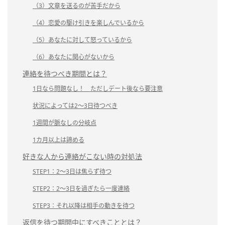
（3）文章を送るのが苦手だから
（4）恋愛の駆け引きを楽しんでいるから
（5）あなたに対して怒っているから
（6）あなたに関心がないから
連絡を待つべき期間とは？
1日なら問題なし！ ただしデート後なら要注意
状況によっては2～3日待つべき
1週間が脈なしの分岐点
1カ月以上は諦める
好きな人から連絡がこない時の対処法
STEP1：2～3日は焦らず待つ
STEP2：2～3日を過ぎたら一度連絡
STEP3：それ以降は相手の動きを待つ
返信を待つ期間中にすべきこととは？