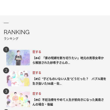
RANKING
ランキング
恋する
【#4】「家の呪縛を断ち切りたい」地元の男尊女卑か
ら解放された紗希子さんの...
恋する
【#5】“子どものいない人生”どうだった？ バブル期を
生き抜いた56歳・佐...
恋する
【#6】不妊治療をやめて人生が前向きになった美南さ
んの場合・後編