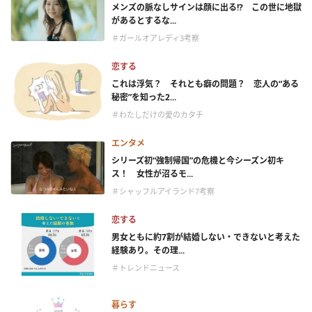
メンズの脈なしサインは顔に出る!? この世に地獄
があるとするな...
＃ガールオアレディ3考察
恋する
これは浮気？ それとも癖の問題？ 恋人の“ある
秘密”を知った2...
＃わたしだけの愛のカタチ
エンタメ
シリーズ初“強制帰国”の危機と今シーズン初キ
ス！ 女性が沼るモ...
＃シャッフルアイランド7考察
恋する
男女ともに約7割が結婚しない・できないと考えた
経験あり。その理...
＃トレンドニュース
暮らす