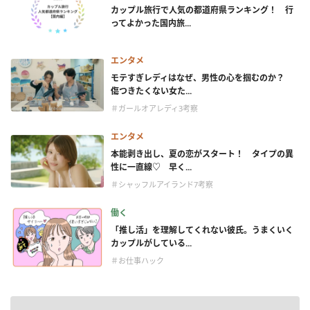
カップル旅行で人気の都道府県ランキング！ 行
ってよかった国内旅...
エンタメ
モテすぎレディはなぜ、男性の心を掴むのか？
傷つきたくない女た...
＃ガールオアレディ3考察
エンタメ
本能剥き出し、夏の恋がスタート！ タイプの異
性に一直線♡ 早く...
＃シャッフルアイランド7考察
働く
「推し活」を理解してくれない彼氏。うまくいく
カップルがしている...
＃お仕事ハック