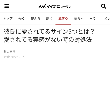
恋する
トップ
働く
整える
磨く
暮らす
占う
メ
彼氏に愛されてるサイン5つとは？
愛されてる実感がない時の対処法
秋カヲリ
更新: 2022.12.07