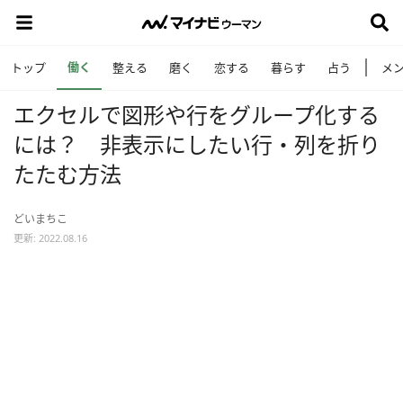
働く
トップ
整える
磨く
恋する
暮らす
占う
メ
エクセルで図形や行をグループ化する
には？ 非表示にしたい行・列を折り
たたむ方法
どいまちこ
更新: 2022.08.16