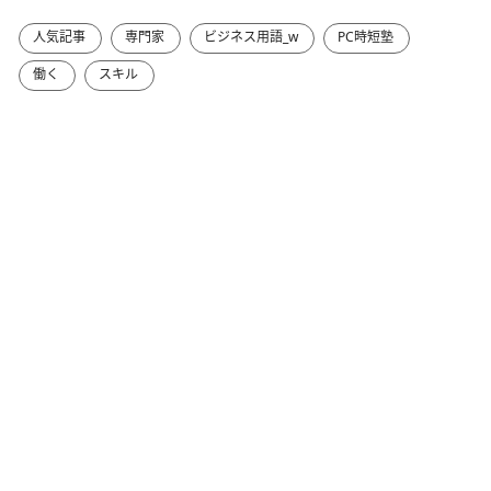
人気記事
専門家
ビジネス用語_w
PC時短塾
働く
スキル