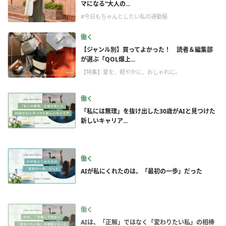
マになる“大人の...
#今日もちゃんとしたい私の通勤服
働く
【ジャンル別】買ってよかった！ 読者＆編集部
が選ぶ「QOL爆上...
【特集】夏を、軽やかに、おしゃれに。
働く
「私には無理」を抜け出した30歳がAIと見つけた
新しいキャリア...
働く
AIが私にくれたのは、「最初の一歩」だった
働く
AIは、「正解」ではなく「変わりたい私」の相棒