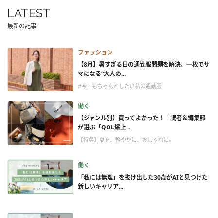
LATEST
最新の記事
ファッション
【8月】暑すぎる日の通勤服問題を解決。一枚でサ
マになる“大人の...
#今日もちゃんとしたい私の通勤服
働く
【ジャンル別】買ってよかった！ 読者＆編集部
が選ぶ「QOL爆上...
【特集】夏を、軽やかに、おしゃれに。
働く
「私には無理」を抜け出した30歳がAIと見つけた
新しいキャリア...