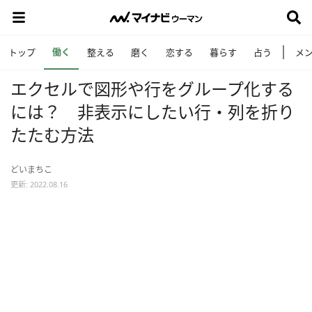
働く
トップ
整える
磨く
恋する
暮らす
占う
メ
エクセルで図形や行をグループ化する
には？ 非表示にしたい行・列を折り
たたむ方法
どいまちこ
更新: 2022.08.16