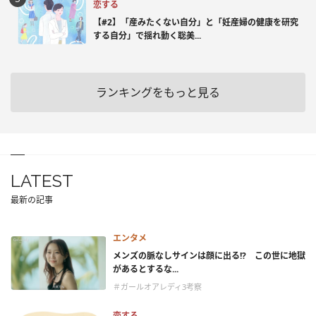
恋する
【#2】「産みたくない自分」と「妊産婦の健康を研究
する自分」で揺れ動く聡美...
ランキングをもっと見る
LATEST
最新の記事
エンタメ
メンズの脈なしサインは顔に出る!? この世に地獄
があるとするな...
＃ガールオアレディ3考察
恋する