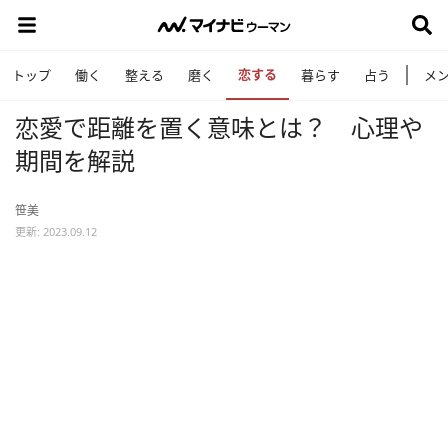
恋する
トップ
働く
整える
磨く
暮らす
占う
メ
恋愛で距離を置く意味とは？ 心理や
期間を解説
笹美
更新: 2023.09.12