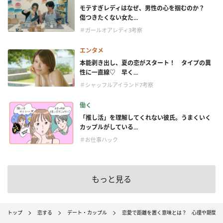
モテすぎレディはなぜ、男性の心を掴むのか？
傷つきたくない女た...
＃ガールオアレディ3考察
エンタメ
本能剥き出し、夏の恋がスタート！ タイプの異
性に一直線♡ 早く...
＃シャッフルアイランド7考察
働く
「推し活」を理解してくれない彼氏。うまくいく
カップルがしている...
＃お仕事ハック
もっと見る
トップ
恋する
デート・カップル
恋愛で距離を置く意味とは？ 心理や期間を