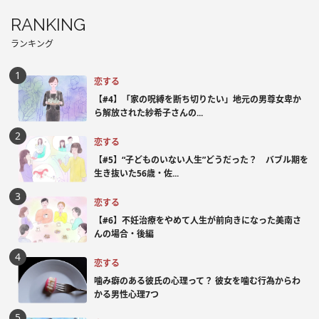
RANKING
ランキング
恋する
【#4】「家の呪縛を断ち切りたい」地元の男尊女卑か
ら解放された紗希子さんの...
恋する
【#5】“子どものいない人生”どうだった？ バブル期を
生き抜いた56歳・佐...
恋する
【#6】不妊治療をやめて人生が前向きになった美南さ
んの場合・後編
恋する
噛み癖のある彼氏の心理って？ 彼女を噛む行為からわ
かる男性心理7つ