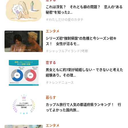
これは浮気？ それとも癖の問題？ 恋人の“ある
秘密”を知った2...
＃わたしだけの愛のカタチ
エンタメ
シリーズ初“強制帰国”の危機と今シーズン初キ
ス！ 女性が沼るモ...
＃シャッフルアイランド7考察
恋する
男女ともに約7割が結婚しない・できないと考えた
経験あり。その理...
＃トレンドニュース
暮らす
カップル旅行で人気の都道府県ランキング！ 行
ってよかった国内旅...
エンタメ