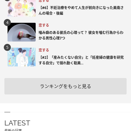
恋する
【#6】不妊治療をやめて人生が前向きになった美南さ
んの場合・後編
恋する
噛み癖のある彼氏の心理って？ 彼女を噛む行為からわ
かる男性心理7つ
恋する
【#2】「産みたくない自分」と「妊産婦の健康を研究
する自分」で揺れ動く聡美...
ランキングをもっと見る
LATEST
最新の記事