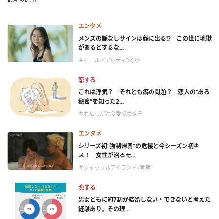
エンタメ
メンズの脈なしサインは顔に出る!? この世に地獄
があるとするな...
＃ガールオアレディ3考察
恋する
これは浮気？ それとも癖の問題？ 恋人の“ある
秘密”を知った2...
＃わたしだけの愛のカタチ
エンタメ
シリーズ初“強制帰国”の危機と今シーズン初キ
ス！ 女性が沼るモ...
＃シャッフルアイランド7考察
恋する
男女ともに約7割が結婚しない・できないと考えた
経験あり。その理...