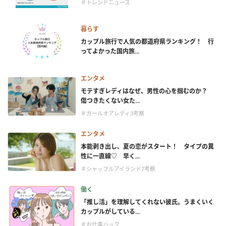
＃トレンドニュース
暮らす
カップル旅行で人気の都道府県ランキング！ 行
ってよかった国内旅...
エンタメ
モテすぎレディはなぜ、男性の心を掴むのか？
傷つきたくない女た...
＃ガールオアレディ3考察
エンタメ
本能剥き出し、夏の恋がスタート！ タイプの異
性に一直線♡ 早く...
＃シャッフルアイランド7考察
働く
「推し活」を理解してくれない彼氏。うまくいく
カップルがしている...
＃お仕事ハック