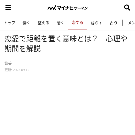
恋する
トップ
働く
整える
磨く
暮らす
占う
メ
恋愛で距離を置く意味とは？ 心理や
期間を解説
笹美
更新: 2023.09.12