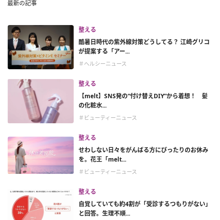
最新の記事
整える
酷暑日時代の紫外線対策どうしてる？ 江崎グリコ
が提案する「アー...
＃ヘルシーニュース
整える
【melt】SNS発の“付け替えDIY”から着想！ 髪
の化粧水...
＃ビューティーニュース
整える
せわしない日々をがんばる方にぴったりのお休み
を。花王「melt...
＃ビューティーニュース
整える
自覚していても約4割が「受診するつもりがない」
と回答。生理不順...