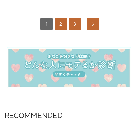
1
2
3
RECOMMENDED