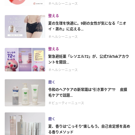
＃ヘルシーニュース
整える
夏の生理を快適に。9割の女性が気になる「ニオ
イ・蒸れ」に応える...
＃ヘルシーニュース
整える
緊急避妊薬「レソエル72」が、公式TikTokアカウ
ントを開設...
＃ヘルシーニュース
磨く
令和のヘアケアの新常識は“引き算ケア”!? 皮膜
毛ケアで話題...
＃ビューティーニュース
磨く
夏、香りは“こっそり”楽しもう。自己肯定感を高め
る香りメソッド