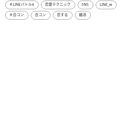
＃LINEバトル4
恋愛テクニック
SNS
LINE_w
＃合コン
合コン
恋する
婚活