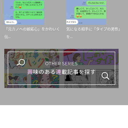
「元カノへの嫉妬心」をかわいく
気になる相手に「タイプの男性」
伝...
を...