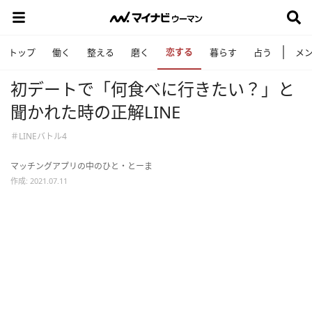
恋する
トップ
働く
整える
磨く
暮らす
占う
メ
初デートで「何食べに行きたい？」と
聞かれた時の正解LINE
＃LINEバトル4
マッチングアプリの中のひと・とーま
作成: 2021.07.11