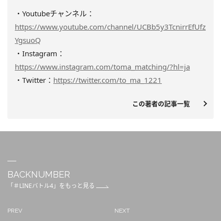
・Youtubeチャンネル：
https://www.youtube.com/channel/UCBb5y3TcnirrEfUfz
YgsuoQ
・Instagram：
https://www.instagram.com/toma_matching/?hl=ja
・Twitter：
https://twitter.com/to_ma_1221
この著者の記事一覧
BACKNUMBER
「＃LINEバトル4」をもっと見る
PREV
NEXT