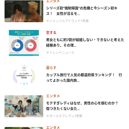
エンタメ
シリーズ初“強制帰国”の危機と今シーズン初キ
ス！ 女性が沼るモ...
＃シャッフルアイランド7考察
恋する
男女ともに約7割が結婚しない・できないと考えた
経験あり。その理...
＃トレンドニュース
暮らす
カップル旅行で人気の都道府県ランキング！ 行
ってよかった国内旅...
エンタメ
モテすぎレディはなぜ、男性の心を掴むのか？
傷つきたくない女た...
＃ガールオアレディ3考察
エンタメ