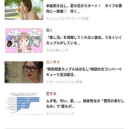
本能剥き出し、夏の恋がスタート！ タイプの異
性に一直線♡ 早く...
＃シャッフルアイランド7考察
働く
「推し活」を理解してくれない彼氏。うまくいく
カップルがしている...
＃お仕事ハック
エンタメ
“相思相愛カップルほぼなし”地獄の合コンバーベ
キューで泥沼婚活...
＃ガールオアレディ3考察
恋する
ムダ毛、匂い、肌……。独身男女の「異性の身だし
なみ」で“最もが...
＃トレンドニュース