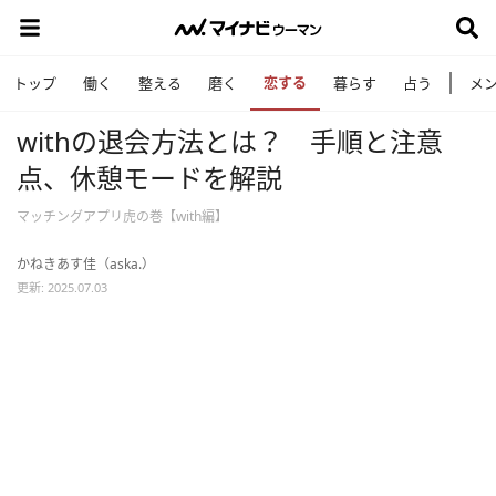
恋する
トップ
働く
整える
磨く
暮らす
占う
メ
withの退会方法とは？ 手順と注意
点、休憩モードを解説
マッチングアプリ虎の巻【with編】
かねきあす佳（aska.）
更新: 2025.07.03