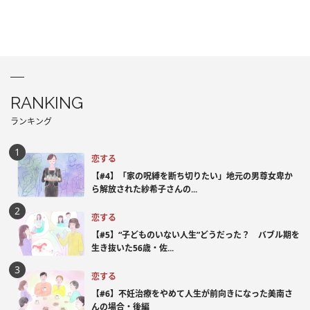
RANKING
ランキング
恋する
【#4】「家の呪縛を断ち切りたい」地元の男尊女卑か
ら解放された紗希子さんの...
恋する
【#5】“子どものいない人生”どうだった？ バブル期を
生き抜いた56歳・佐...
恋する
【#6】不妊治療をやめて人生が前向きになった美南さ
んの場合・後編