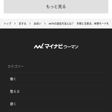
もっと見る
トップ
恋する
出会い
withの退会方法とは？ 手順と注意点、休憩モードを解
カテゴリー
働く
整える
磨く