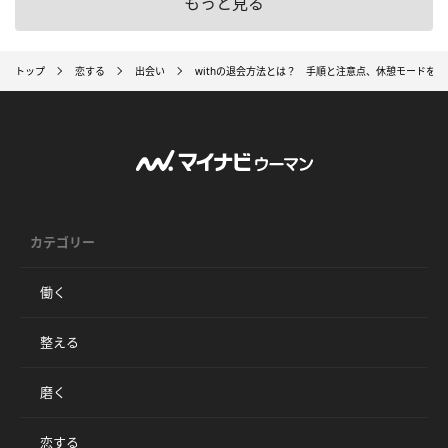
もっと見る
トップ
恋する
出会い
withの退会方法とは？ 手順と注意点、休憩モードを解
カテゴリー
働く
整える
磨く
恋する