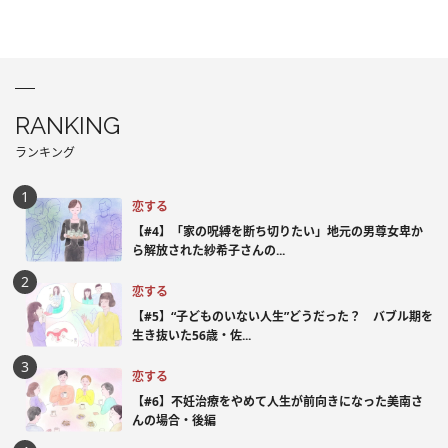
RANKING
ランキング
恋する
【#4】「家の呪縛を断ち切りたい」地元の男尊女卑か
ら解放された紗希子さんの...
恋する
【#5】“子どものいない人生”どうだった？ バブル期を
生き抜いた56歳・佐...
恋する
【#6】不妊治療をやめて人生が前向きになった美南さ
んの場合・後編