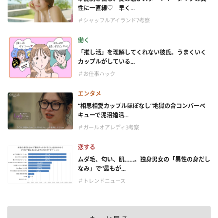
性に一直線♡ 早く...
＃シャッフルアイランド7考察
働く
「推し活」を理解してくれない彼氏。うまくいく
カップルがしている...
＃お仕事ハック
エンタメ
“相思相愛カップルほぼなし”地獄の合コンバーベ
キューで泥沼婚活...
＃ガールオアレディ3考察
恋する
ムダ毛、匂い、肌……。独身男女の「異性の身だし
なみ」で“最もが...
＃トレンドニュース