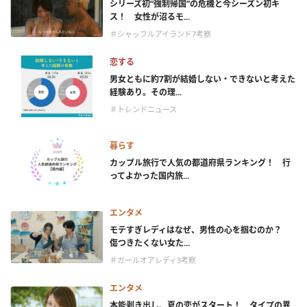
シリーズ初“強制帰国”の危機と今シーズン初キ
ス！ 女性が沼るモ...
＃シャッフルアイランド7考察
恋する
男女ともに約7割が結婚しない・できないと考えた
経験あり。その理...
＃トレンドニュース
暮らす
カップル旅行で人気の都道府県ランキング！ 行
ってよかった国内旅...
エンタメ
モテすぎレディはなぜ、男性の心を掴むのか？
傷つきたくない女た...
＃ガールオアレディ3考察
エンタメ
本能剥き出し、夏の恋がスタート！ タイプの異