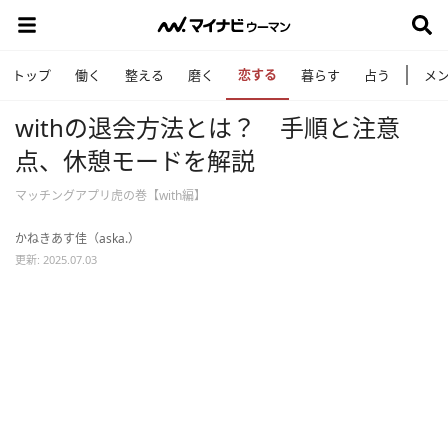
恋する
トップ
働く
整える
磨く
暮らす
占う
メ
withの退会方法とは？ 手順と注意
点、休憩モードを解説
マッチングアプリ虎の巻【with編】
かねきあす佳（aska.）
更新: 2025.07.03