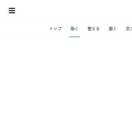
トップ
働く
整える
磨く
恋