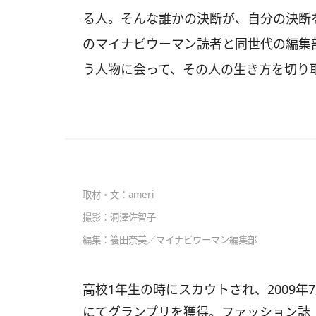
る人。そんな誰かの決断が、自分の決断を
のマイナビウーマン読者と同世代の編集
う人物に会って、その人の生き方を切り
取材・文：ameri
撮影：洞澤佐智子
編集：簑田奈美／マイナビウーマン編集部
高校1年生の時にスカウトされ、2009年
にてグランプリを獲得。ファッション誌『