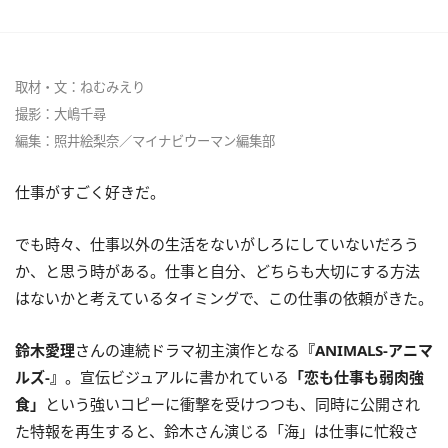
取材・文：ねむみえり
撮影：大嶋千尋
編集：照井絵梨奈／マイナビウーマン編集部
仕事がすごく好きだ。
でも時々、仕事以外の生活をないがしろにしていないだろう
か、と思う時がある。仕事と自分、どちらも大切にする方法
はないかと考えているタイミングで、この仕事の依頼がきた。
鈴木愛理
さんの連続ドラマ初主演作となる
『ANIMALS-アニマ
ルズ-』
。宣伝ビジュアルに書かれている
「恋も仕事も弱肉強
食」
という強いコピーに衝撃を受けつつも、同時に公開され
た特報を再生すると、鈴木さん演じる「海」は仕事に忙殺さ