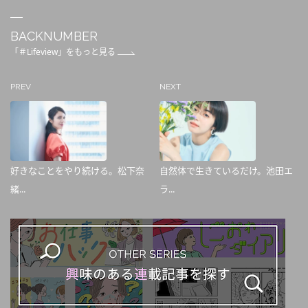
BACKNUMBER
「＃Lifeview」をもっと見る
PREV
NEXT
好きなことをやり続ける。松下奈
自然体で生きているだけ。池田エ
緒...
ラ...