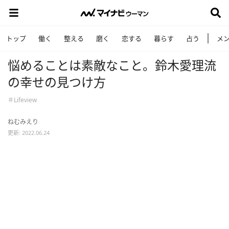
トップ
働く
整える
磨く
恋する
暮らす
占う
メ
悩めることは素敵なこと。鈴木愛理流
の幸せの見つけ方
＃Lifeview
ねむみえり
更新: 2022.06.24