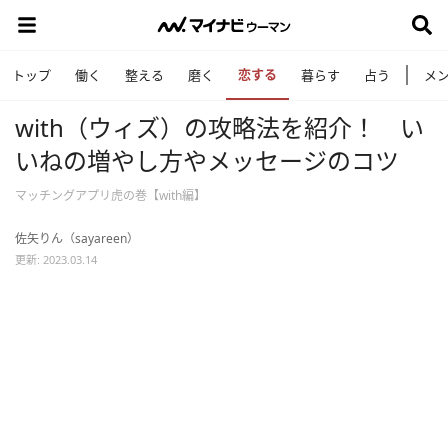
恋する
トップ
働く
整える
磨く
暮らす
占う
メ
with（ウィズ）の攻略法を紹介！ い
いねの増やし方やメッセージのコツ
マッチングアプリ虎の巻【with編】
佐矢りん（sayareen）
更新: 2023.03.14