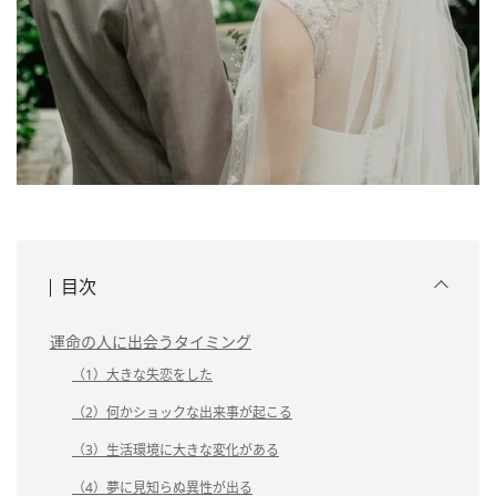
目次
運命の人に出会うタイミング
（1）大きな失恋をした
（2）何かショックな出来事が起こる
（3）生活環境に大きな変化がある
（4）夢に見知らぬ異性が出る