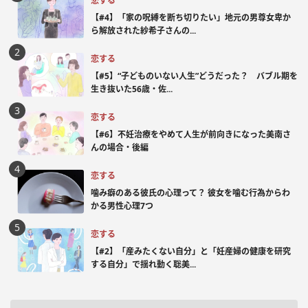
恋する
【#4】「家の呪縛を断ち切りたい」地元の男尊女卑か
ら解放された紗希子さんの...
恋する
【#5】“子どものいない人生”どうだった？ バブル期を
生き抜いた56歳・佐...
恋する
【#6】不妊治療をやめて人生が前向きになった美南さ
んの場合・後編
恋する
噛み癖のある彼氏の心理って？ 彼女を噛む行為からわ
かる男性心理7つ
恋する
【#2】「産みたくない自分」と「妊産婦の健康を研究
する自分」で揺れ動く聡美...