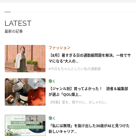
LATEST
最新の記事
ファッション
【8月】暑すぎる日の通勤服問題を解決。一枚でサ
マになる“大人の...
#今日もちゃんとしたい私の通勤服
働く
【ジャンル別】買ってよかった！ 読者＆編集部
が選ぶ「QOL爆上...
【特集】夏を、軽やかに、おしゃれに。
働く
「私には無理」を抜け出した30歳がAIと見つけた
新しいキャリア...