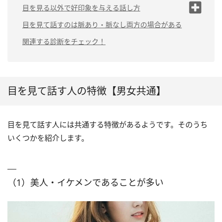
（2）自分が話す時だけ目を
（1）同じように見つ
目を見る以外で好印象を与える話し方
（3）優しい視線を向けてくる
見る
める
（1）表情豊かに話す
目を見て話すのは脈あり・脈なし両方の場合がある
（4）体をこちらに向けて目を見つめて
（3）視線を外す時に横にそ
（2）微笑みながら話
くる
らす
す
（2）会話のテンポを大事にする
関連する診断をチェック！
（3）否定ではなく肯定しながら
聞く
目を見て話す人の特徴【男女共通】
目を見て話す人には共通する特徴があるようです。そのうち
いくつかを紹介します。
（1）美人・イケメンであることが多い