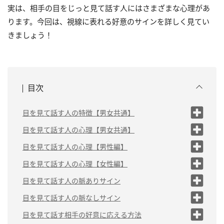
実は、相手の目をじっと見て話す人にはさまざまな心理があ
ります。今回は、視線に表れる好意のサインを詳しく見てい
きましょう！
目次
目を見て話す人の特徴【男女共通】
（1）美人・イケメンであることが
目を見て話す人の心理【男女共通】
多い
（1）真剣に話を聞きたい
目を見て話す人の心理【男性編】
（2）モテる
（2）相手に関心・好意がある
（1）自分に自信がある
目を見て話す人の心理【女性編】
（3）相手に勘違いされやすい
（3）どこを見たら良いのか分から
（2）威圧しようとしている
（1）伝えたいことがある
目を見て話す人の脈ありサイン
ない
（3）相手の見た目に惹かれて
（2）自分の魅力をアピールし
（1）真剣に目を見つめてくる
目を見て話す人の脈なしサイン
いる
たい
（2）話を聞いている時に目を見つめて
（1）真顔で見つめてくる
目を見て話す相手の好意に応える方法
（3）相手を警戒している
くる