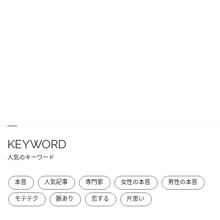
KEYWORD
人気のキーワード
本音
人気記事
専門家
女性の本音
男性の本音
モテテク
脈あり
恋する
片思い