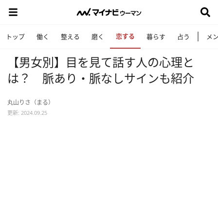
恋する
トップ
働く
整える
磨く
暮らす
占う
メ
【男女別】目を見て話す人の心理と
は？ 脈あり・脈なしサインも紹介
丸山りさ（まる）
更新: 2024.09.25