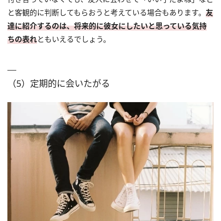
と客観的に判断してもらおうと考えている場合もあります。
友
達に紹介するのは、将来的に彼女にしたいと思っている気持
ちの表れ
ともいえるでしょう。
（5）定期的に会いたがる