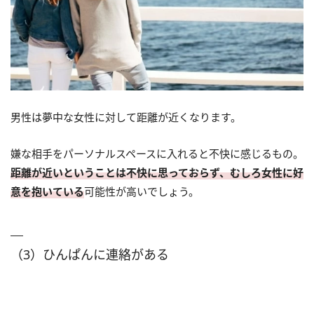
男性は夢中な女性に対して距離が近くなります。
嫌な相手をパーソナルスペースに入れると不快に感じるもの。
距離が近いということは不快に思っておらず、むしろ女性に好
意を抱いている
可能性が高いでしょう。
（3）ひんぱんに連絡がある