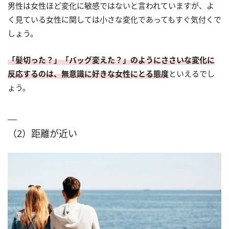
男性は女性ほど変化に敏感ではないと言われていますが、よ
く見ている女性に関しては小さな変化であってもすぐ気付くで
しょう。
「髪切った？」「バッグ変えた？」のようにささいな変化に
反応するのは、無意識に好きな女性にとる態度
といえるでし
ょう。
（2）距離が近い