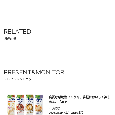
RELATED
関連記事
PRESENT&MONITOR
プレゼント＆モニター
良質な植物性ミルクを、手軽においしく楽し
める。「ALP...
申込締切
2026.08.29（土）23:59まで