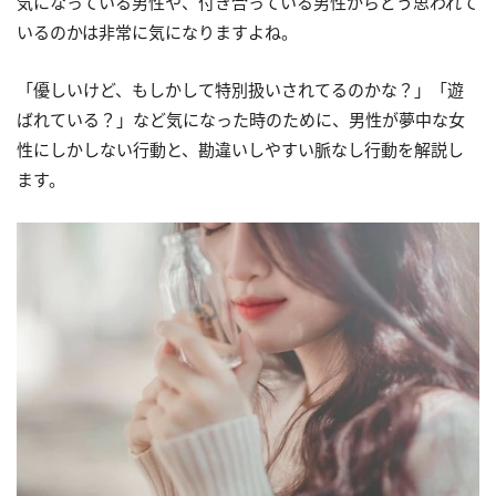
気になっている男性や、付き合っている男性からどう思われて
いるのかは非常に気になりますよね。
「優しいけど、もしかして特別扱いされてるのかな？」「遊
ばれている？」など気になった時のために、男性が夢中な女
性にしかしない行動と、勘違いしやすい脈なし行動を解説し
ます。