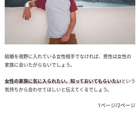
結婚を視野に入れている女性相手でなければ、男性は女性の
家族に会いたがらないでしょう。
女性の家族に気に入られたい、知っておいてもらいたい
という
気持ちから会わせてほしいと伝えてくるでしょう。
1ページ/2ページ