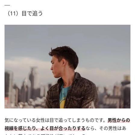
（11）目で追う
気になっている女性は目で追ってしまうものです。
男性からの
視線を感じたり、よく目が合ったりする
なら、その男性はあ