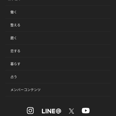
働く
整える
磨く
恋する
暮らす
占う
メンバーコンテンツ