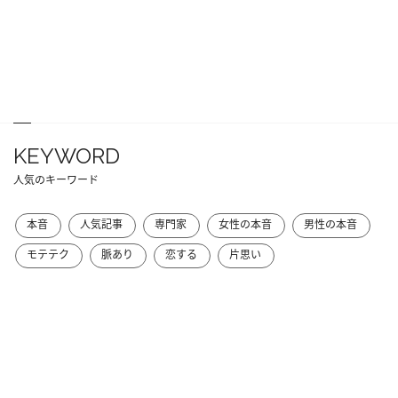
KEYWORD
人気のキーワード
本音
人気記事
専門家
女性の本音
男性の本音
モテテク
脈あり
恋する
片思い