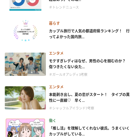
＃トレンドニュース
暮らす
カップル旅行で人気の都道府県ランキング！ 行
ってよかった国内旅...
エンタメ
モテすぎレディはなぜ、男性の心を掴むのか？
傷つきたくない女た...
＃ガールオアレディ3考察
エンタメ
本能剥き出し、夏の恋がスタート！ タイプの異
性に一直線♡ 早く...
＃シャッフルアイランド7考察
働く
「推し活」を理解してくれない彼氏。うまくいく
カップルがしている...