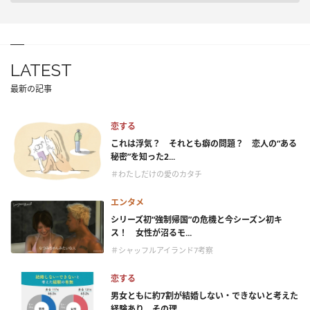
LATEST
最新の記事
恋する
これは浮気？ それとも癖の問題？ 恋人の“ある
秘密”を知った2...
＃わたしだけの愛のカタチ
エンタメ
シリーズ初“強制帰国”の危機と今シーズン初キ
ス！ 女性が沼るモ...
＃シャッフルアイランド7考察
恋する
男女ともに約7割が結婚しない・できないと考えた
経験あり。その理...