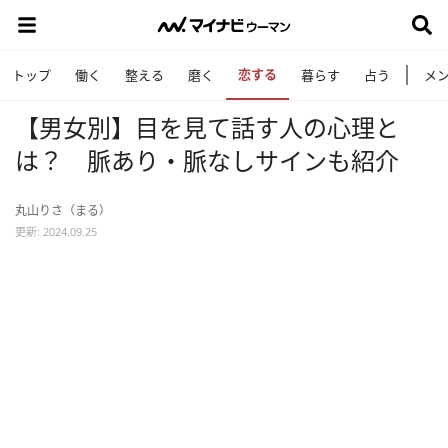
恋する
トップ
働く
整える
磨く
暮らす
占う
メ
【男女別】目を見て話す人の心理と
は？ 脈あり・脈なしサインも紹介
丸山りさ（まる）
更新: 2024.09.25