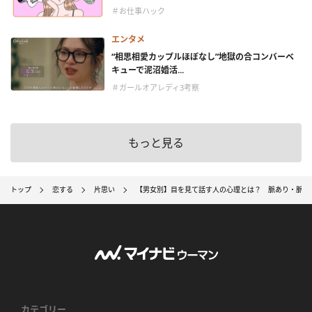
＃お仕事ハック
エンタメ
“相思相愛カップルほぼなし”地獄の合コンバーベ
キューで泥沼婚活...
＃ガールオアレディ3考察
もっと見る
トップ
恋する
片思い
【男女別】目を見て話す人の心理とは？ 脈あり・脈な
カテゴリー