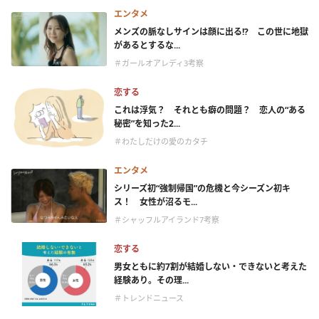
エンタメ
メンズの脈なしサインは顔に出る!? この世に地獄
があるとするな...
＃ガールオアレディ3考察
恋する
これは浮気？ それとも癖の問題？ 恋人の“ある
秘密”を知った2...
＃わたしだけの愛のカタチ
エンタメ
シリーズ初“強制帰国”の危機と今シーズン初キ
ス！ 女性が沼るモ...
＃シャッフルアイランド7考察
恋する
男女ともに約7割が結婚しない・できないと考えた
経験あり。その理...
＃トレンドニュース