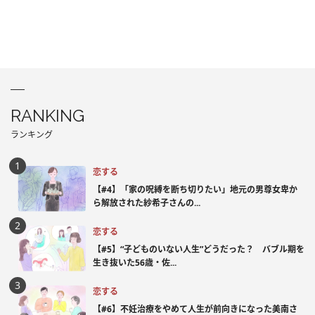
RANKING
ランキング
恋する
【#4】「家の呪縛を断ち切りたい」地元の男尊女卑か
ら解放された紗希子さんの...
恋する
【#5】“子どものいない人生”どうだった？ バブル期を
生き抜いた56歳・佐...
恋する
【#6】不妊治療をやめて人生が前向きになった美南さ