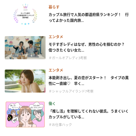
暮らす
カップル旅行で人気の都道府県ランキング！ 行
ってよかった国内旅...
エンタメ
モテすぎレディはなぜ、男性の心を掴むのか？
傷つきたくない女た...
＃ガールオアレディ3考察
エンタメ
本能剥き出し、夏の恋がスタート！ タイプの異
性に一直線♡ 早く...
＃シャッフルアイランド7考察
働く
「推し活」を理解してくれない彼氏。うまくいく
カップルがしている...
＃お仕事ハック