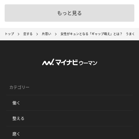
もっと見る
トップ
恋する
片思い
女性がキュンとなる「ギャップ萌え」とは？ うまく活
カテゴリー
働く
整える
磨く