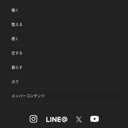
働く
整える
磨く
恋する
暮らす
占う
メンバーコンテンツ