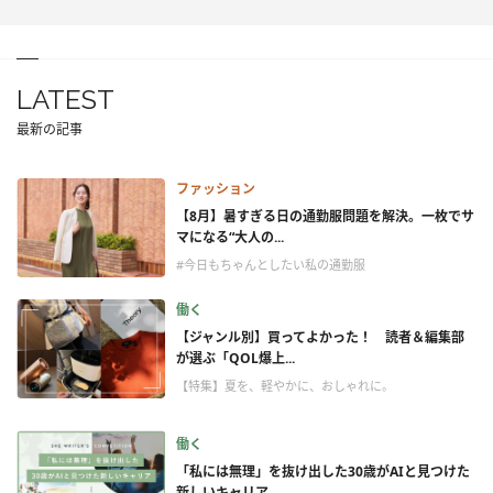
LATEST
最新の記事
ファッション
【8月】暑すぎる日の通勤服問題を解決。一枚でサ
マになる“大人の...
#今日もちゃんとしたい私の通勤服
働く
【ジャンル別】買ってよかった！ 読者＆編集部
が選ぶ「QOL爆上...
【特集】夏を、軽やかに、おしゃれに。
働く
「私には無理」を抜け出した30歳がAIと見つけた
新しいキャリア...