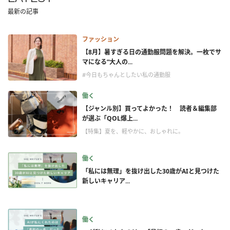
最新の記事
ファッション
【8月】暑すぎる日の通勤服問題を解決。一枚でサ
マになる“大人の...
#今日もちゃんとしたい私の通勤服
働く
【ジャンル別】買ってよかった！ 読者＆編集部
が選ぶ「QOL爆上...
【特集】夏を、軽やかに、おしゃれに。
働く
「私には無理」を抜け出した30歳がAIと見つけた
新しいキャリア...
働く