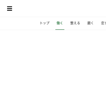
トップ
働く
整える
磨く
恋