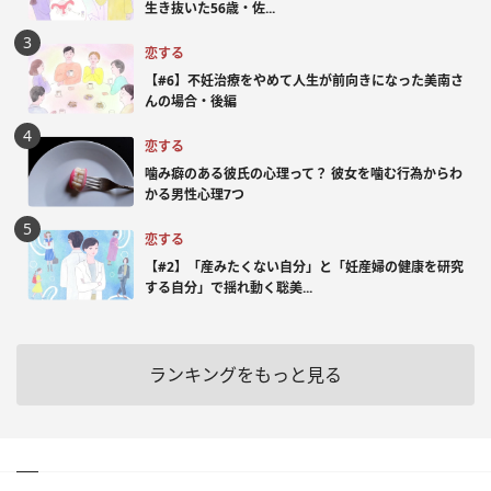
生き抜いた56歳・佐...
恋する
【#6】不妊治療をやめて人生が前向きになった美南さ
んの場合・後編
恋する
噛み癖のある彼氏の心理って？ 彼女を噛む行為からわ
かる男性心理7つ
恋する
【#2】「産みたくない自分」と「妊産婦の健康を研究
する自分」で揺れ動く聡美...
ランキングをもっと見る