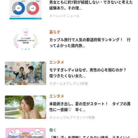
男女ともに約7割が結婚しない・できないと考えた
経験あり。その理...
＃トレンドニュース
暮らす
カップル旅行で人気の都道府県ランキング！ 行
ってよかった国内旅...
エンタメ
モテすぎレディはなぜ、男性の心を掴むのか？
傷つきたくない女た...
＃ガールオアレディ3考察
エンタメ
本能剥き出し、夏の恋がスタート！ タイプの異
性に一直線♡ 早く...
＃シャッフルアイランド7考察
働く
「推し活」を理解してくれない彼氏。うまくいく