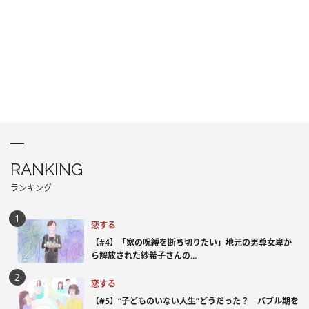
RANKING
ランキング
恋する
【#4】「家の呪縛を断ち切りたい」地元の男尊女卑か
ら解放された紗希子さんの...
恋する
【#5】“子どものいない人生”どうだった？ バブル期を