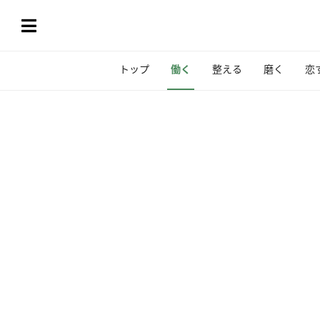
トップ
働く
整える
磨く
恋