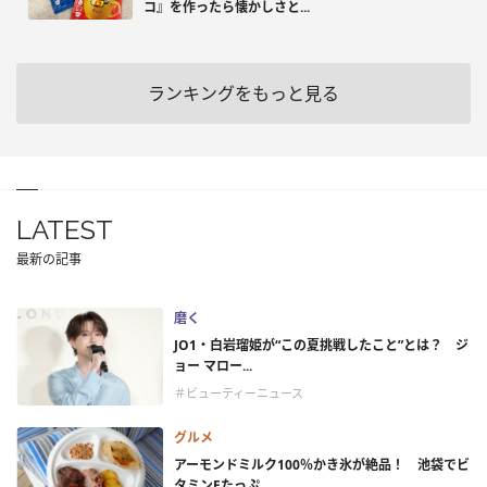
コ』を作ったら懐かしさと...
ランキングをもっと見る
LATEST
最新の記事
磨く
JO1・白岩瑠姫が“この夏挑戦したこと”とは？ ジ
ョー マロー...
＃ビューティーニュース
グルメ
アーモンドミルク100％かき氷が絶品！ 池袋でビ
タミンEたっぷ...