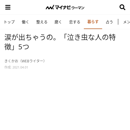
暮らす
トップ
働く
整える
磨く
恋する
占う
メ
涙が出ちゃうの。「泣き虫な人の特
徴」5つ
きくかお（WEBライター）
作成: 2021.04.01