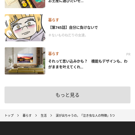
お土産に選びたいセ...
暮らす
【第745話】自分に負けないで
＃ないものねだりの女達。
暮らす
PR
それって思い込みかも？ 機能もデザインも、わ
がままを叶えてくれ...
もっと見る
トップ
暮らす
生活
涙が出ちゃうの。「泣き虫な人の特徴」5つ