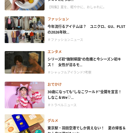
【特集】夏を、軽やかに、おしゃれに。
ファッション
今年流行るアイテムは？ ユニクロ、GU、PLST
の2026年秋...
＃ファッションニュース
エンタメ
シリーズ初“強制帰国”の危機と今シーズン初キ
ス！ 女性が沼るモ...
＃シャッフルアイランド7考察
おでかけ
30歳になっても“しなこワールド”全開を宣言！
しなこ＆We♡...
＃トラベルニュース
グルメ
東京駅・羽田空港でしか買えない！ 夏の帰省＆