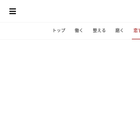
トップ
働く
整える
磨く
恋