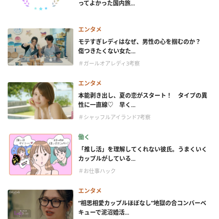
ってよかった国内旅...
エンタメ
モテすぎレディはなぜ、男性の心を掴むのか？
傷つきたくない女た...
＃ガールオアレディ3考察
エンタメ
本能剥き出し、夏の恋がスタート！ タイプの異
性に一直線♡ 早く...
＃シャッフルアイランド7考察
働く
「推し活」を理解してくれない彼氏。うまくいく
カップルがしている...
＃お仕事ハック
エンタメ
“相思相愛カップルほぼなし”地獄の合コンバーベ
キューで泥沼婚活...