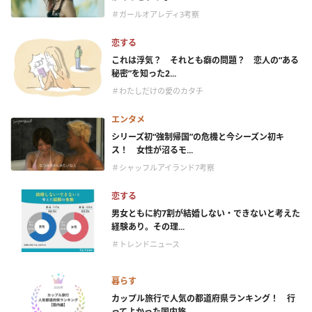
＃ガールオアレディ3考察
恋する
これは浮気？ それとも癖の問題？ 恋人の“ある
秘密”を知った2...
＃わたしだけの愛のカタチ
エンタメ
シリーズ初“強制帰国”の危機と今シーズン初キ
ス！ 女性が沼るモ...
＃シャッフルアイランド7考察
恋する
男女ともに約7割が結婚しない・できないと考えた
経験あり。その理...
＃トレンドニュース
暮らす
カップル旅行で人気の都道府県ランキング！ 行
ってよかった国内旅...