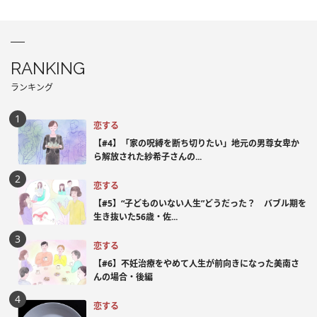
RANKING
ランキング
恋する
【#4】「家の呪縛を断ち切りたい」地元の男尊女卑か
ら解放された紗希子さんの...
恋する
【#5】“子どものいない人生”どうだった？ バブル期を
生き抜いた56歳・佐...
恋する
【#6】不妊治療をやめて人生が前向きになった美南さ
んの場合・後編
恋する