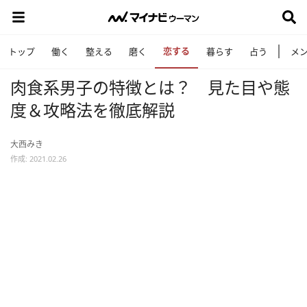
恋する
トップ
働く
整える
磨く
暮らす
占う
メ
肉食系男子の特徴とは？ 見た目や態
度＆攻略法を徹底解説
大西みき
作成: 2021.02.26