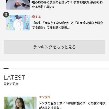
噛み癖のある彼氏の心理って？ 彼女を噛む行為からわ
かる男性心理7つ
恋する
【#2】「産みたくない自分」と「妊産婦の健康を研究
する自分」で揺れ動く聡美...
ランキングをもっと見る
LATEST
最新の記事
エンタメ
メンズの脈なしサインは顔に出る!? この世に地獄
があるとするな...