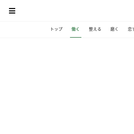
トップ
働く
整える
磨く
恋