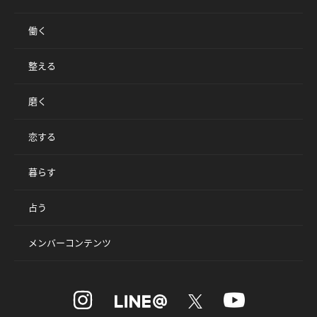
働く
整える
磨く
恋する
暮らす
占う
メンバーコンテンツ