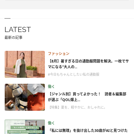
LATEST
最新の記事
ファッション
【8月】暑すぎる日の通勤服問題を解決。一枚でサ
マになる“大人の...
#今日もちゃんとしたい私の通勤服
働く
【ジャンル別】買ってよかった！ 読者＆編集部
が選ぶ「QOL爆上...
【特集】夏を、軽やかに、おしゃれに。
働く
「私には無理」を抜け出した30歳がAIと見つけた