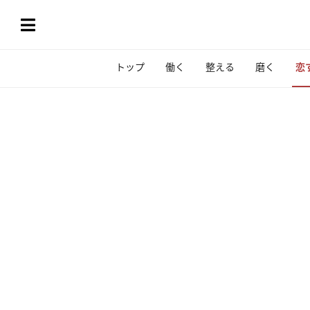
トップ
働く
整える
磨く
恋