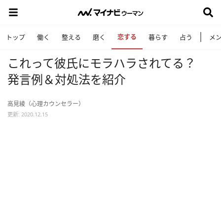
恋する
トップ
働く
整える
磨く
暮らす
占う
メ
これって彼氏にモラハラされてる？
発言例＆対処法を紹介
高見綾（心理カウンセラー）
更新: 2020.12.15