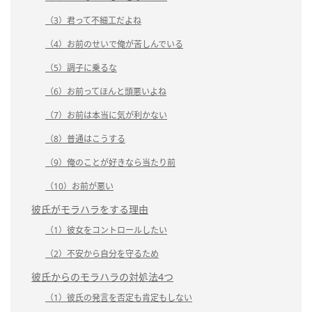
（3）君って不細工だよね
（4）お前のせいで俺が苦しんでいる
（5）調子に乗るな
（6）お前ってほんと頭悪いよね
（7）お前は本当に気が利かない
（8）普通はこうする
（9）俺のことが好きなら当たり前
（10）お前が悪い
彼氏がモラハラをする理由
（1）彼女をコントロールしたい
（2）不安から自分を守るため
彼氏からのモラハラの対処法4つ
（1）彼氏の発言を否定も肯定もしない