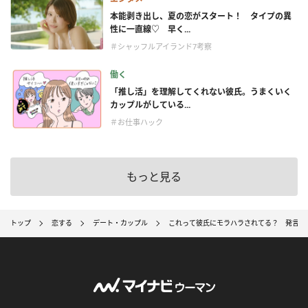
本能剥き出し、夏の恋がスタート！ タイプの異
性に一直線♡ 早く...
＃シャッフルアイランド7考察
働く
「推し活」を理解してくれない彼氏。うまくいく
カップルがしている...
＃お仕事ハック
もっと見る
トップ
恋する
デート・カップル
これって彼氏にモラハラされてる？ 発言例