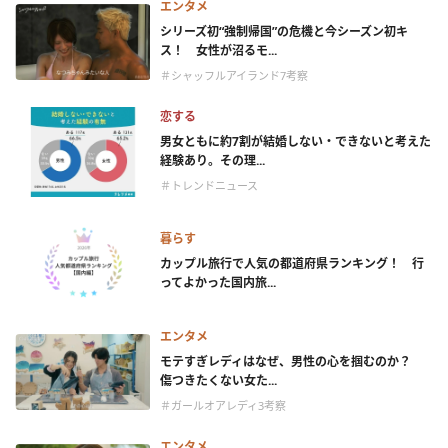
エンタメ
シリーズ初“強制帰国”の危機と今シーズン初キ
ス！ 女性が沼るモ...
＃シャッフルアイランド7考察
恋する
男女ともに約7割が結婚しない・できないと考えた
経験あり。その理...
＃トレンドニュース
暮らす
カップル旅行で人気の都道府県ランキング！ 行
ってよかった国内旅...
エンタメ
モテすぎレディはなぜ、男性の心を掴むのか？
傷つきたくない女た...
＃ガールオアレディ3考察
エンタメ