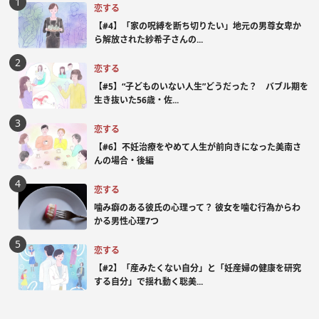
恋する
【#4】「家の呪縛を断ち切りたい」地元の男尊女卑か
ら解放された紗希子さんの...
恋する
【#5】“子どものいない人生”どうだった？ バブル期を
生き抜いた56歳・佐...
恋する
【#6】不妊治療をやめて人生が前向きになった美南さ
んの場合・後編
恋する
噛み癖のある彼氏の心理って？ 彼女を噛む行為からわ
かる男性心理7つ
恋する
【#2】「産みたくない自分」と「妊産婦の健康を研究
する自分」で揺れ動く聡美...