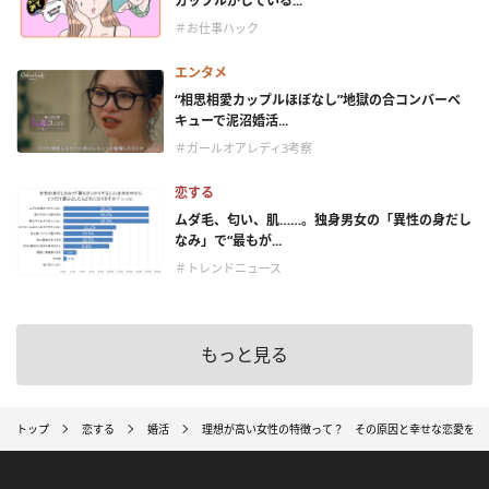
カップルがしている...
＃お仕事ハック
エンタメ
“相思相愛カップルほぼなし”地獄の合コンバーベ
キューで泥沼婚活...
＃ガールオアレディ3考察
恋する
ムダ毛、匂い、肌……。独身男女の「異性の身だし
なみ」で“最もが...
＃トレンドニュース
もっと見る
トップ
恋する
婚活
理想が高い女性の特徴って？ その原因と幸せな恋愛をす