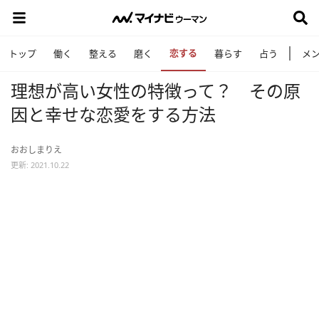
恋する
トップ
働く
整える
磨く
暮らす
占う
メ
理想が高い女性の特徴って？ その原
因と幸せな恋愛をする方法
おおしまりえ
更新: 2021.10.22