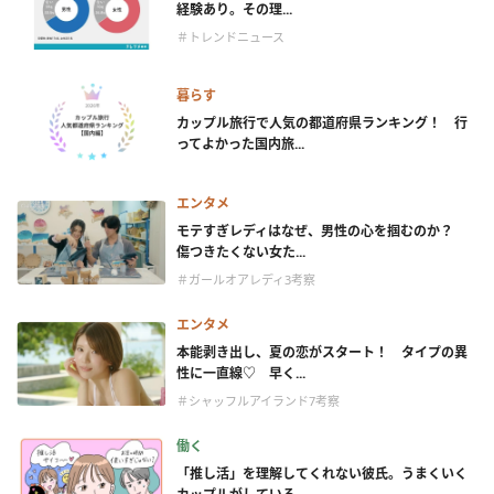
経験あり。その理...
＃トレンドニュース
暮らす
カップル旅行で人気の都道府県ランキング！ 行
ってよかった国内旅...
エンタメ
モテすぎレディはなぜ、男性の心を掴むのか？
傷つきたくない女た...
＃ガールオアレディ3考察
エンタメ
本能剥き出し、夏の恋がスタート！ タイプの異
性に一直線♡ 早く...
＃シャッフルアイランド7考察
働く
「推し活」を理解してくれない彼氏。うまくいく