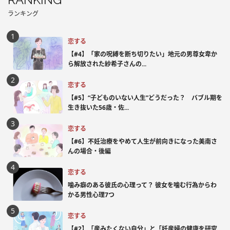
ランキング
恋する
【#4】「家の呪縛を断ち切りたい」地元の男尊女卑か
ら解放された紗希子さんの...
恋する
【#5】“子どものいない人生”どうだった？ バブル期を
生き抜いた56歳・佐...
恋する
【#6】不妊治療をやめて人生が前向きになった美南さ
んの場合・後編
恋する
噛み癖のある彼氏の心理って？ 彼女を噛む行為からわ
かる男性心理7つ
恋する
【#2】「産みたくない自分」と「妊産婦の健康を研究