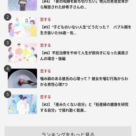
【#4】「家の呪縛を断ち切りたい」地元の男尊女卑か
ら解放された紗希子さんの...
恋する
【#5】“子どものいない人生”どうだった？ バブル期を
生き抜いた56歳・佐...
恋する
【#6】不妊治療をやめて人生が前向きになった美南さ
んの場合・後編
恋する
噛み癖のある彼氏の心理って？ 彼女を噛む行為からわ
かる男性心理7つ
恋する
【#2】「産みたくない自分」と「妊産婦の健康を研究
する自分」で揺れ動く聡美...
ランキングをもっと見る