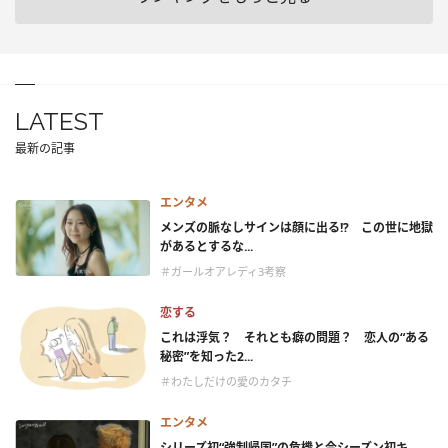
LATEST
最新の記事
エンタメ
メンズの脈なしサインは顔に出る!? この世に地獄
があるとするな...
＃ガールオアレディ3考察
恋する
これは浮気？ それとも癖の問題？ 恋人の“ある
秘密”を知った2...
＃わたしだけの愛のカタチ
エンタメ
シリーズ初“強制帰国”の危機と今シーズン初キ