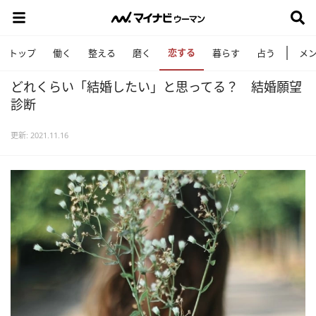
恋する
トップ
働く
整える
磨く
暮らす
占う
メ
どれくらい「結婚したい」と思ってる？ 結婚願望
診断
更新: 2021.11.16