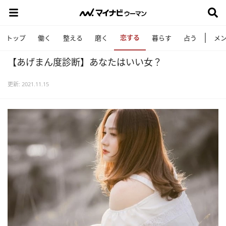
恋する
トップ
働く
整える
磨く
暮らす
占う
メ
【あげまん度診断】あなたはいい女？
更新: 2021.11.15