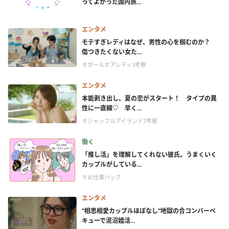
ってよかった国内旅...
エンタメ
モテすぎレディはなぜ、男性の心を掴むのか？
傷つきたくない女た...
＃ガールオアレディ3考察
エンタメ
本能剥き出し、夏の恋がスタート！ タイプの異
性に一直線♡ 早く...
＃シャッフルアイランド7考察
働く
「推し活」を理解してくれない彼氏。うまくいく
カップルがしている...
＃お仕事ハック
エンタメ
“相思相愛カップルほぼなし”地獄の合コンバーベ
キューで泥沼婚活...