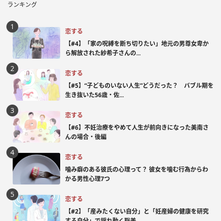
ランキング
恋する
【#4】「家の呪縛を断ち切りたい」地元の男尊女卑か
ら解放された紗希子さんの...
恋する
【#5】“子どものいない人生”どうだった？ バブル期を
生き抜いた56歳・佐...
恋する
【#6】不妊治療をやめて人生が前向きになった美南さ
んの場合・後編
恋する
噛み癖のある彼氏の心理って？ 彼女を噛む行為からわ
かる男性心理7つ
恋する
【#2】「産みたくない自分」と「妊産婦の健康を研究
する自分」で揺れ動く聡美...