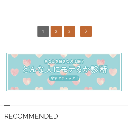
1
2
3
RECOMMENDED