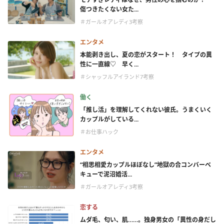
傷つきたくない女た...
＃ガールオアレディ3考察
エンタメ
本能剥き出し、夏の恋がスタート！ タイプの異
性に一直線♡ 早く...
＃シャッフルアイランド7考察
働く
「推し活」を理解してくれない彼氏。うまくいく
カップルがしている...
＃お仕事ハック
エンタメ
“相思相愛カップルほぼなし”地獄の合コンバーベ
キューで泥沼婚活...
＃ガールオアレディ3考察
恋する
ムダ毛、匂い、肌……。独身男女の「異性の身だし