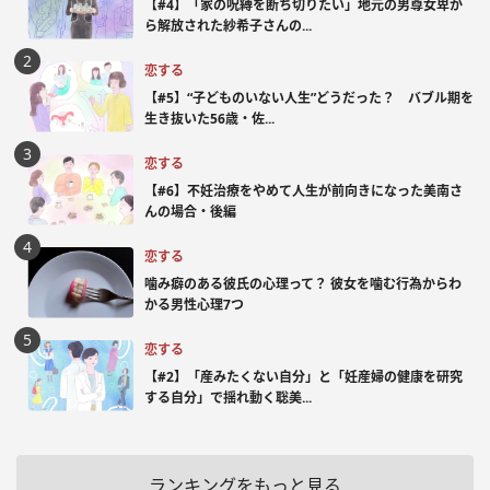
【#4】「家の呪縛を断ち切りたい」地元の男尊女卑か
ら解放された紗希子さんの...
恋する
【#5】“子どものいない人生”どうだった？ バブル期を
生き抜いた56歳・佐...
恋する
【#6】不妊治療をやめて人生が前向きになった美南さ
んの場合・後編
恋する
噛み癖のある彼氏の心理って？ 彼女を噛む行為からわ
かる男性心理7つ
恋する
【#2】「産みたくない自分」と「妊産婦の健康を研究
する自分」で揺れ動く聡美...
ランキングをもっと見る