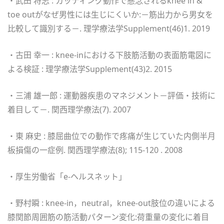
・武田 将志 : カッティング動作で懸念されるknee in &
toe outがなぜ男性には生じにくいか:－筋出力から男女を
比較して識別する－. 理学療法学Supplement(46)1. 2019
・古田 幸一 : knee-inにおける下肢筋活動の表面筋電図に
よる検証 : 理学療法学Supplement(43)2. 2015
・三浦 雄一郎 : 運動器疾患のマネジメント－評価・技術に
着目して－. 関西理学療法(7). 2007
・東 麻史 : 膝屈曲位での動作で疼痛が生じていた内側半月
板損傷の一症例. 関西理学療法(8); 115-120 . 2008
・厚生労働省「e-ヘルスネット」
・野村瞬 : knee-in，neutral，knee-out肢位の違いによる
膝関節周囲筋の筋活動パターン変化:荷重量の変化に着目