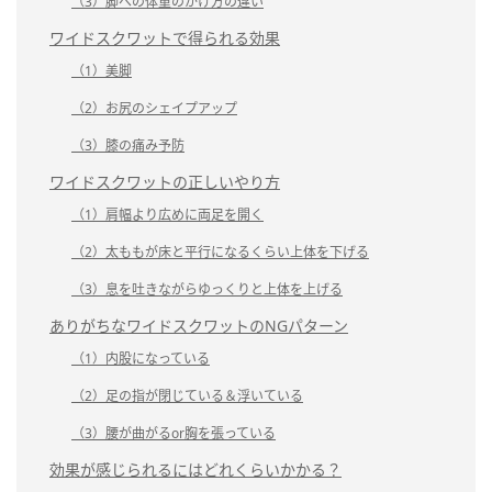
（3）脚への体重のかけ方の違い
ワイドスクワットで得られる効果
（1）美脚
（2）お尻のシェイプアップ
（3）膝の痛み予防
ワイドスクワットの正しいやり方
（1）肩幅より広めに両足を開く
（2）太ももが床と平行になるくらい上体を下げる
（3）息を吐きながらゆっくりと上体を上げる
ありがちなワイドスクワットのNGパターン
（1）内股になっている
（2）足の指が閉じている＆浮いている
（3）腰が曲がるor胸を張っている
効果が感じられるにはどれくらいかかる？