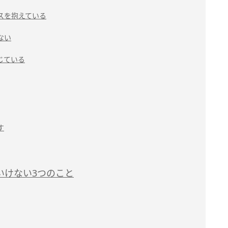
スを抱えている
ない
じている
す
いけない3つのこと