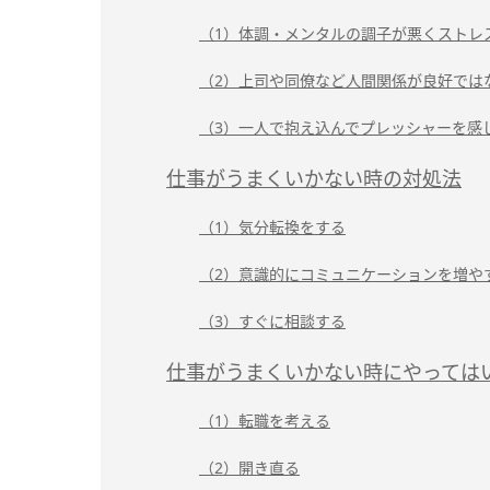
（1）体調・メンタルの調子が悪くストレ
（2）上司や同僚など人間関係が良好では
（3）一人で抱え込んでプレッシャーを感
仕事がうまくいかない時の対処法
（1）気分転換をする
（2）意識的にコミュニケーションを増や
（3）すぐに相談する
仕事がうまくいかない時にやっては
（1）転職を考える
（2）開き直る