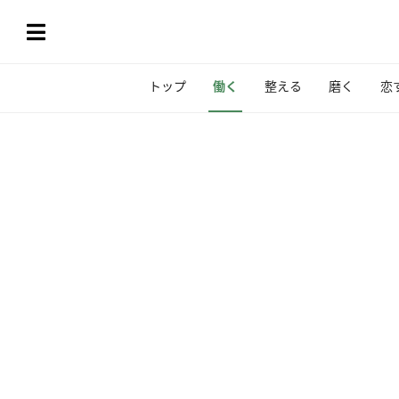
トップ
働く
整える
磨く
恋