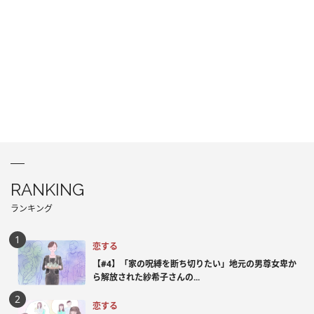
RANKING
ランキング
恋する
【#4】「家の呪縛を断ち切りたい」地元の男尊女卑か
ら解放された紗希子さんの...
恋する