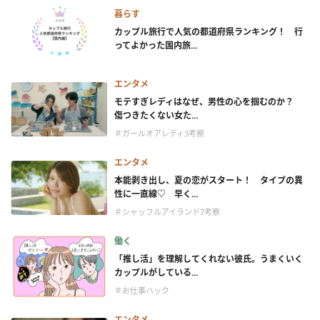
暮らす
カップル旅行で人気の都道府県ランキング！ 行
ってよかった国内旅...
エンタメ
モテすぎレディはなぜ、男性の心を掴むのか？
傷つきたくない女た...
＃ガールオアレディ3考察
エンタメ
本能剥き出し、夏の恋がスタート！ タイプの異
性に一直線♡ 早く...
＃シャッフルアイランド7考察
働く
「推し活」を理解してくれない彼氏。うまくいく
カップルがしている...
＃お仕事ハック
エンタメ