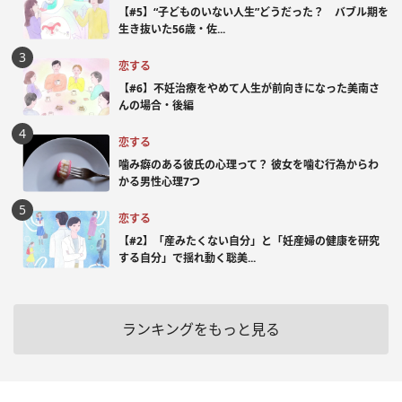
【#5】“子どものいない人生”どうだった？ バブル期を
生き抜いた56歳・佐...
恋する
【#6】不妊治療をやめて人生が前向きになった美南さ
んの場合・後編
恋する
噛み癖のある彼氏の心理って？ 彼女を噛む行為からわ
かる男性心理7つ
恋する
【#2】「産みたくない自分」と「妊産婦の健康を研究
する自分」で揺れ動く聡美...
ランキングをもっと見る