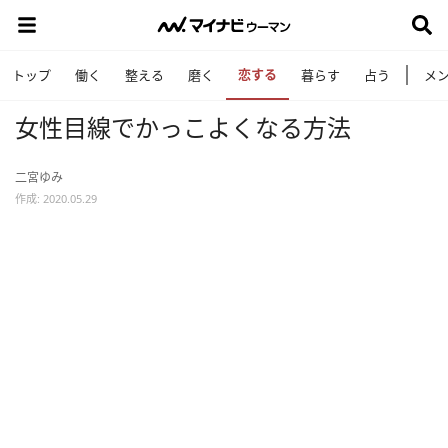
恋する
トップ
働く
整える
磨く
暮らす
占う
メ
女性目線でかっこよくなる方法
二宮ゆみ
作成: 2020.05.29