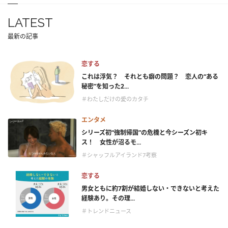
LATEST
最新の記事
恋する
これは浮気？ それとも癖の問題？ 恋人の“ある
秘密”を知った2...
＃わたしだけの愛のカタチ
エンタメ
シリーズ初“強制帰国”の危機と今シーズン初キ
ス！ 女性が沼るモ...
＃シャッフルアイランド7考察
恋する
男女ともに約7割が結婚しない・できないと考えた
経験あり。その理...
＃トレンドニュース