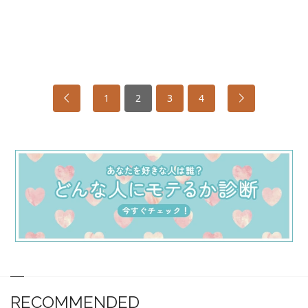
1
2
3
4
RECOMMENDED