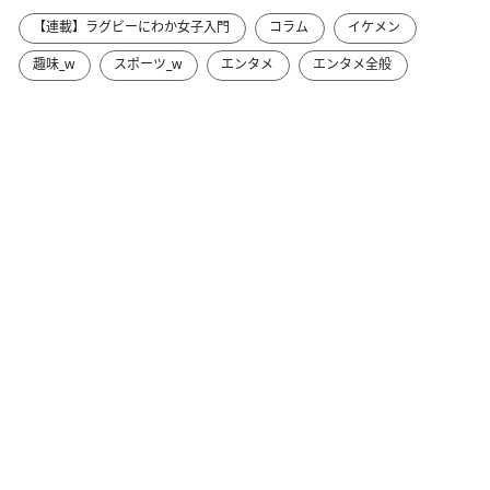
【連載】ラグビーにわか女子入門
コラム
イケメン
趣味_w
スポーツ_w
エンタメ
エンタメ全般