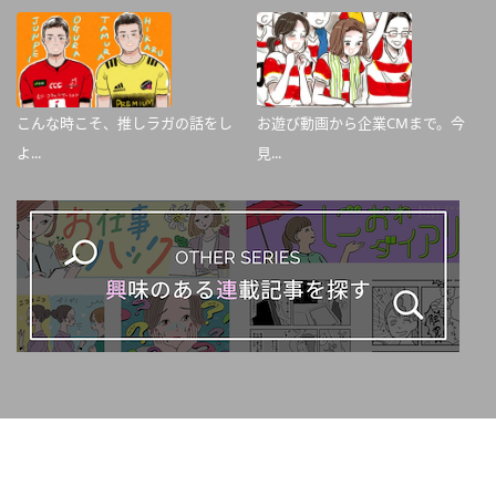
こんな時こそ、推しラガの話をし
お遊び動画から企業CMまで。今
よ...
見...