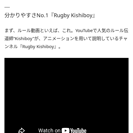
分かりやすさNo.1『Rugby Kishiboy』
まず、ルール動画といえば、これ。YouTubeで人気のルール伝
道師“Kishiboy”が、アニメーションを用いて説明しているチャ
ンネル『Rugby Kishiboy』。