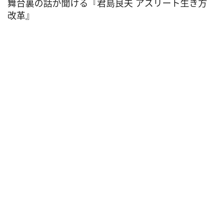
舞台裏の話が聞ける『君島良夫 アスリート生き方
改革』