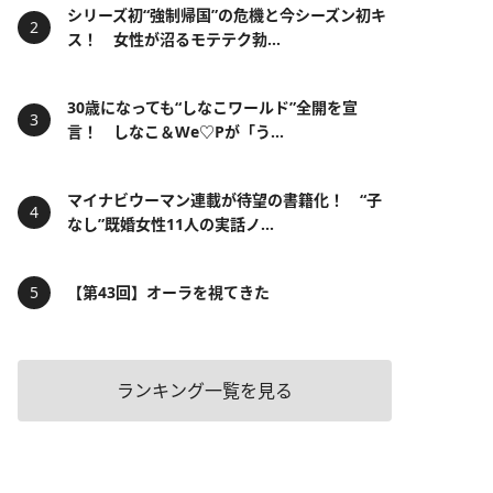
シリーズ初“強制帰国”の危機と今シーズン初キ
ス！ 女性が沼るモテテク勃...
30歳になっても“しなこワールド”全開を宣
言！ しなこ＆We♡Pが「う...
マイナビウーマン連載が待望の書籍化！ “子
なし”既婚女性11人の実話ノ...
【第43回】オーラを視てきた
ランキング一覧を見る